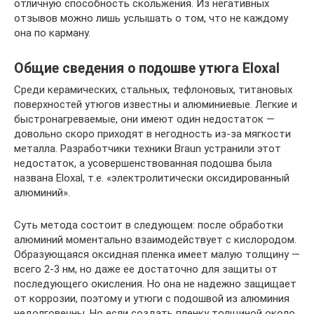
отличную способность скольжения. Из негативных
отзывов можно лишь услышать о том, что не каждому
она по карману.
Общие сведения о подошве утюга Eloxal
Среди керамических, стальных, тефлоновых, титановых
поверхностей утюгов известны и алюминиевые. Легкие и
быстронагреваемые, они имеют один недостаток —
довольно скоро приходят в негодность из-за мягкости
металла. Разработчики техники Braun устранили этот
недостаток, а усовершенствованная подошва была
названа Eloxal, т.е. «электролитически оксидированный
алюминий».
Суть метода состоит в следующем: после обработки
алюминий моментально взаимодействует с кислородом.
Образующаяся оксидная пленка имеет малую толщину —
всего 2-3 нм, но даже ее достаточно для защиты от
последующего окисления. Но она не надежно защищает
от коррозии, поэтому и утюги с подошвой из алюминия
недолговечны. Но если создать пленку толщиной около