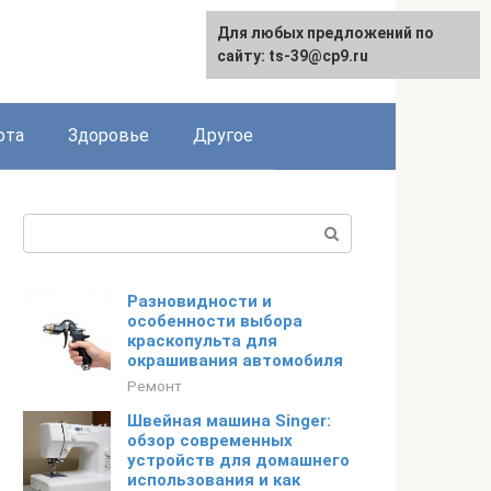
Для любых предложений по
English
сайту: ts-39@cp9.ru
ота
Здоровье
Другое
Поиск:
Разновидности и
особенности выбора
краскопульта для
окрашивания автомобиля
Ремонт
Швейная машина Singer:
обзор современных
устройств для домашнего
использования и как