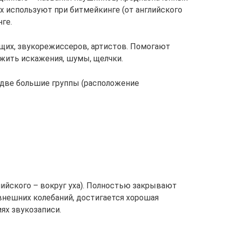
их используют при битмейкинге (от английского
нге.
их, звукорежиссеров, артистов. Помогают
ужить искажения, шумы, щелчки.
 две большие группы (расположение
глийского – вокруг уха). Полностью закрывают
внешних колебаний, достигается хорошая
ях звукозаписи.