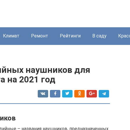
Климат
Ремонт
Рейтинги
В саду
Крас
ийных наушников для
а на 2021 год
иков
дийные – названия наушников, предназначенных