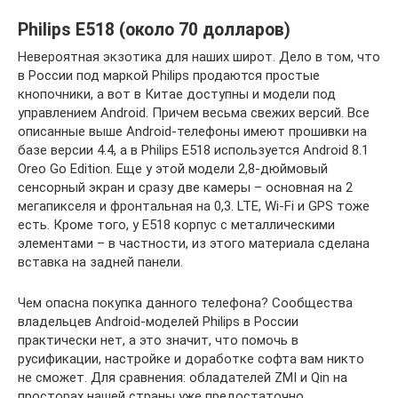
Philips E518 (около 70 долларов)
Невероятная экзотика для наших широт. Дело в том, что
в России под маркой Philips продаются простые
кнопочники, а вот в Китае доступны и модели под
управлением Android. Причем весьма свежих версий. Все
описанные выше Android-телефоны имеют прошивки на
базе версии 4.4, а в Philips E518 используется Android 8.1
Oreo Go Edition. Еще у этой модели 2,8-дюймовый
сенсорный экран и сразу две камеры – основная на 2
мегапикселя и фронтальная на 0,3. LTE, Wi-Fi и GPS тоже
есть. Кроме того, у E518 корпус с металлическими
элементами – в частности, из этого материала сделана
вставка на задней панели.
Чем опасна покупка данного телефона? Сообщества
владельцев Android-моделей Philips в России
практически нет, а это значит, что помочь в
русификации, настройке и доработке софта вам никто
не сможет. Для сравнения: обладателей ZMI и Qin на
просторах нашей страны уже предостаточно.