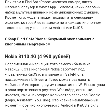
При этом в Elari SafePhone имеются камера, плеер,
шагомер, браузер и WhatsApp – словом, некий базовый
набор мультимедийных и коммуникационных функций.
Кроме того, модель может похвастать сенсорным
экраном, который есть далеко не в каждом кнопочном
телефоне под управлением Android или KaiOS.
Обзор Elari SafePhone: безумный эксперимент с
кнопочным смартфоном
Nokia 8110 4G (4 990 рублей)
Современная инкарнация того самого «банана из
матрицы». Эта кнопочная Nokia работает под
управлением KaiOS и, в отличие от SafePhone,
поддерживает LTE-сети. Плюс может раздавать
мобильный интернет другим гаджетам по Wi-Fi, выступая
в роли портативного роутера. WhatsApp, опять же,
имеется, как и некоторое количество сервисов Google
(Maps, Assistant, YouTube). Это крайне немаловажный
момент – обычно кнопочники с Android и KaiOS в силу