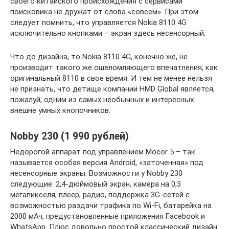
своего китайского происхождения с сервисами
поисковика не дружат от слова «совсем». При этом
следует помнить, что управляется Nokia 8110 4G
исключительно кнопками – экран здесь несенсорный.
Что до дизайна, то Nokia 8110 4G, конечно же, не
производит такого же ошеломляющего впечатления, как
оригинальный 8110 в свое время. И тем не менее нельзя
не признать, что детище компании HMD Global является,
пожалуй, одним из самых необычных и интересных
внешне умных кнопочников.
Nobby 230 (1 990 рублей)
Недорогой аппарат под управлением Mocor 5 – так
называется особая версия Android, «заточенная» под
несенсорные экраны. Возможности у Nobby 230
следующие: 2,4-дюймовый экран, камера на 0,3
мегапикселя, плеер, радио, поддержка 3G-сетей с
возможностью раздачи трафика по Wi-Fi, батарейка на
2000 мАч, предустановленные приложения Facebook и
WhatsApp. Плюс довольно простой классический дизайн.