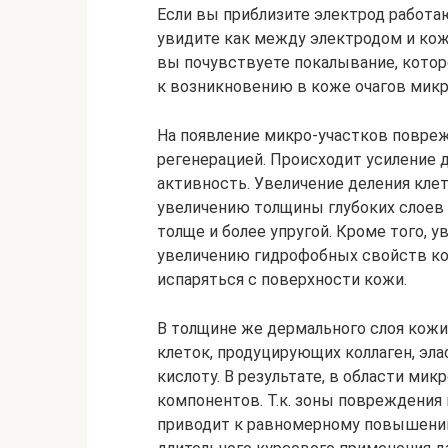
Если вы приблизите электрод работаю
увидите как между электродом и кож
вы почувствуете покалывание, кото
к возникновению в коже очагов микр
На появление микро-участков повреж
регенерацией. Происходит усиление д
активность. Увеличение деления кле
увеличению толщины глубоких слоев э
толще и более упругой. Кроме того, 
увеличению гидрофобных свойств кож
испаряться с поверхности кожи.
В толщине же дермального слоя кожи
клеток, продуцирующих коллаген, эл
кислоту. В результате, в области ми
компонентов. Т.к. зоны повреждения н
приводит к равномерному повышению 