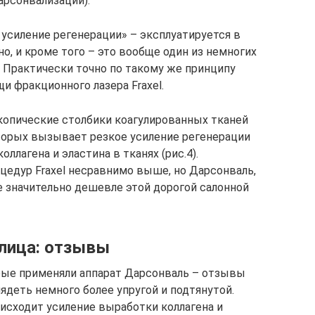
арсонвализации).
усиление регенерации» – эксплуатируется в
, и кроме того – это вообще один из немногих
 Практически точно по такому же принципу
и фракционного лазера Fraxel.
копические столбики коагулированных тканей
оторых вызывает резкое усиление регенерации
ллагена и эластина в тканях (рис.4).
цедур Fraxel несравнимо выше, но Дарсонваль,
же значительно дешевле этой дорогой салонной
лица: отзывы
рые применяли аппарат Дарсонваль – отзывы
лядеть немного более упругой и подтянутой.
оисходит усиление выработки коллагена и