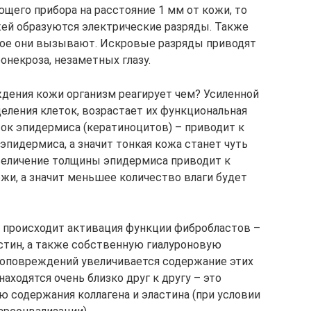
щего прибора на расстояние 1 мм от кожи, то
ей образуются электрические разряды. Также
рое они вызывают. Искровые разряды приводят
онекроза, незаметных глазу.
дения кожи организм реагирует чем? Усиленной
еления клеток, возрастает их функциональная
ток эпидермиса (кератиноцитов) – приводит к
пидермиса, а значит тонкая кожа станет чуть
увеличение толщины эпидермиса приводит к
и, а значит меньшее количество влаги будет
 происходит активация функции фибробластов –
астин, а также собственную гиалуроновую
кроповреждений увеличивается содержание этих
аходятся очень близко друг к другу – это
содержания коллагена и эластина (при условии