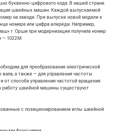
ью буквенно-цифрового кода. В нашей стране
кация швейных машин. Каждой выпускаемой
мер на заводе. При выпуске новой модели к
нце номера или цифра впереди. Например,
аш» г. Орши при модернизации получила номер
и — 1022М.
обходим для преобразования электрической
 вала, а также — для управления частоты
ти от способа управления частотой вращения
и в работу швейной машины существуют
рованные с позиционированием иглы швейной
анными функциями,