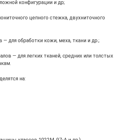
сложной конфигурации и др;
днониточного цепного стежка, двухниточного
— для обработки кожи, меха, ткани и др.;
лов — для легких тканей, средних или толстых
акам.
елятся на:
шины классов 1022М, 97-А и др.)