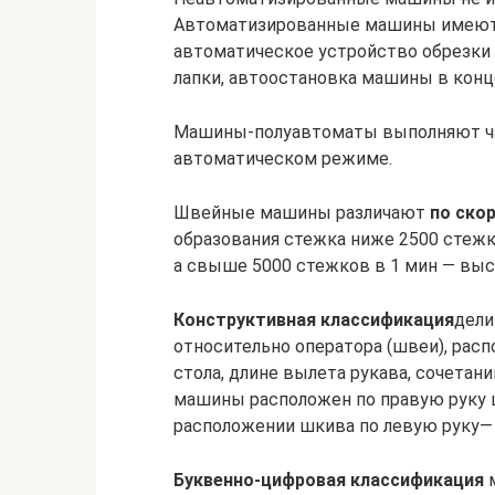
Автоматизированные машины имеют 
автоматическое устройство обрезки
лапки, автоостановка машины в конце
Машины-полуавтоматы выполняют ча
автоматическом режиме.
Швейные машины различают
по ско
образования стежка ниже 2500 стеж
а свыше 5000 стежков в 1 мин — вы
Конструктивная классификация
дели
относительно оператора (швеи), рас
стола, длине вылета рукава, сочетан
машины расположен по правую руку 
расположении шкива по левую руку—
Буквенно-цифровая классификация
м