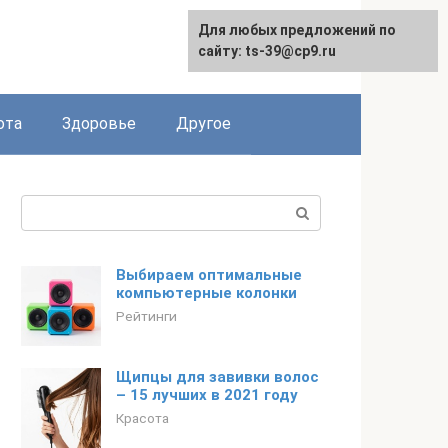
Для любых предложений по
English
сайту: ts-39@cp9.ru
ота
Здоровье
Другое
Поиск:
Выбираем оптимальные
компьютерные колонки
Рейтинги
Щипцы для завивки волос
– 15 лучших в 2021 году
Красота