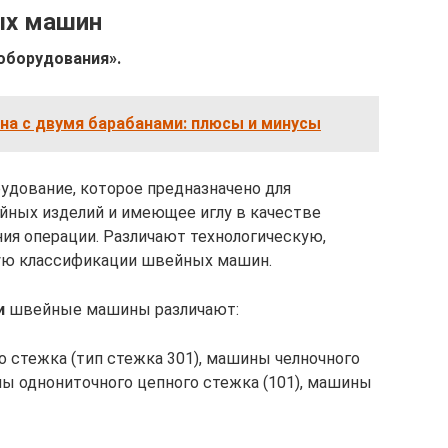
ых машин
оборудования».
на с двумя барабанами: плюсы и минусы
удование, которое предназначено для
йных изделий и имеющее иглу в качестве
ия операции. Различают технологическую,
ую классификации швейных машин.
и
швейные машины различают:
о стежка (тип стежка 301), машины челночного
ны однониточного цепного стежка (101), машины