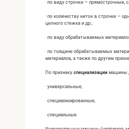
· по виду строчки — прямострочные, 
· по количеству ниток в строчке — о
цепного стежка и др.;
· по виду обрабатываемых материалов 
· по толщине обрабатываемых материа
материалов, а также по другим призн
По признаку
специализации
машины д
· универсальные,
· специализированные,
· специальные.
Универсальные машины (например, ма