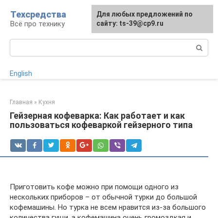
Перейти
Техсредства
Для любых предложений по
к
Всё про технику
сайту: ts-39@cp9.ru
контенту
Поиск:
English
Главная
»
Кухня
Гейзерная кофеварка: Как работает и как
пользоваться кофеваркой гейзерного типа
Приготовить кофе можно при помощи одного из
нескольких приборов – от обычной турки до большой
кофемашины. Но турка не всем нравится из-за большого
количества гущи, а кофемашина очень громоздкая и